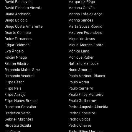
David Bonneville
Margarida Rêgo
David Pinheiro Vicente
Mariana Gaivão
Diana Andringa
Marina Estela Graça
Diogo Baldaia
Marina Simões
Diogo Costa Amarante
Marta Sousa Ribeiro
Duarte Coimbra
Maureen Fazendeiro
Dulce Fernandes
Miguel de Jesus
Edgar Feldman
Miguel Moraes Cabral
Eva Ângelo
Mónica Lima
Falcão Nhaga
Monique Rutler
Fátima Ribeiro
Nathalie Mansoux
Fernando Matos Silva
Nuno Amorim
Fernando Vendrell
Paolo Marinou-Blanco
Filipa César
Paulo Abreu
Filipa Reis
Paulo Carneiro
Filipe Araújo
Paulo Filipe Monteiro
Filipe Nunes Branco
Paulo Guilherme
Francisco Carvalho
Pedro Augusto Almeida
Frederico Serra
Pedro Cabeleira
Gabriel Abrantes
Pedro Caldas
Hiroatsu Suzuki
Pedro Chaves
Ico Costa
Pedro Filipe Marques