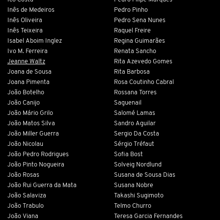
Inês de Medeiros
Pedro Pinho
Inês Oliveira
Pedro Sena Nunes
Inês Teixeira
Raquel Freire
Isabel Aboim Inglez
Regina Guimarães
Ivo M. Ferreira
Renata Sancho
Jeanne Waltz
Rita Azevedo Gomes
Joana de Sousa
Rita Barbosa
Joana Pimenta
Rosa Coutinho Cabral
João Botelho
Rossana Torres
João Canijo
Saguenail
João Mário Grilo
Salomé Lamas
João Matos Silva
Sandro Aguilar
João Miller Guerra
Sergio Da Costa
João Nicolau
Sérgio Tréfaut
João Pedro Rodrigues
Sofia Bost
João Pinto Nogueira
Solveig Nordlund
João Rosas
Susana de Sousa Dias
João Rui Guerra da Mata
Susana Nobre
João Salaviza
Takashi Sugimoto
João Trabulo
Telmo Churro
João Viana
Teresa Garcia Fernandes