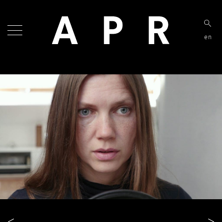
en
<
>