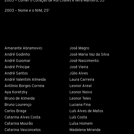
2005 – Comer o Coração de Rui Chafes e Vera Mantero, 33’
2003 – Nome e o NIM, 25’
Amarante Abramovici
José Magro
André Godinho
José Maria Vaz da Silva
André Guiomar
José Nascimento
André Príncipe
José Vieira
André Santos
Júlio Alves
André Valentim Almeida
Laura Carreira
António Borges Correia
Leonor Areal
Aya Koretzky
Leonor Noivo
Bruno de Almeida
Leonor Teles
Bruno Lourenço
Luciana Fina
Carlos Braga
Luís Alves de Matos
Catarina Alves Costa
Luís Costa
Catarina Mourão
Luísa Homem
Catarina Vasconcelos
Madalena Miranda