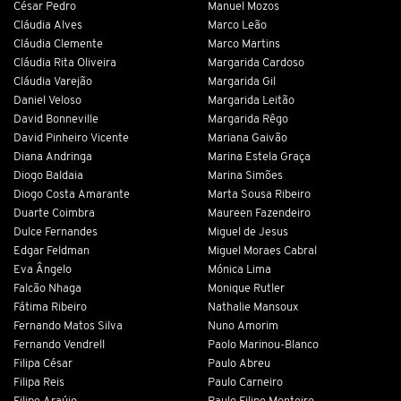
César Pedro
Manuel Mozos
Cláudia Alves
Marco Leão
Cláudia Clemente
Marco Martins
Cláudia Rita Oliveira
Margarida Cardoso
Cláudia Varejão
Margarida Gil
Daniel Veloso
Margarida Leitão
David Bonneville
Margarida Rêgo
David Pinheiro Vicente
Mariana Gaivão
Diana Andringa
Marina Estela Graça
Diogo Baldaia
Marina Simões
Diogo Costa Amarante
Marta Sousa Ribeiro
Duarte Coimbra
Maureen Fazendeiro
Dulce Fernandes
Miguel de Jesus
Edgar Feldman
Miguel Moraes Cabral
Eva Ângelo
Mónica Lima
Falcão Nhaga
Monique Rutler
Fátima Ribeiro
Nathalie Mansoux
Fernando Matos Silva
Nuno Amorim
Fernando Vendrell
Paolo Marinou-Blanco
Filipa César
Paulo Abreu
Filipa Reis
Paulo Carneiro