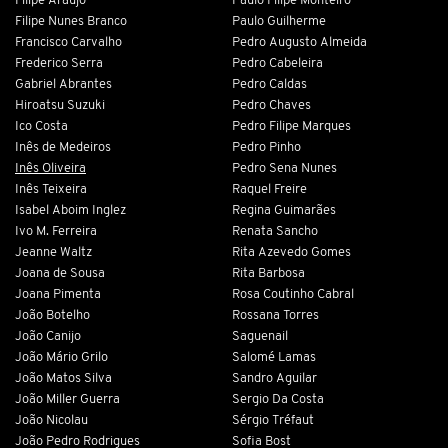
Filipe Araújo
Paulo Filipe Monteiro
Filipe Nunes Branco
Paulo Guilherme
Francisco Carvalho
Pedro Augusto Almeida
Frederico Serra
Pedro Cabeleira
Gabriel Abrantes
Pedro Caldas
Hiroatsu Suzuki
Pedro Chaves
Ico Costa
Pedro Filipe Marques
Inês de Medeiros
Pedro Pinho
Inês Oliveira
Pedro Sena Nunes
Inês Teixeira
Raquel Freire
Isabel Aboim Inglez
Regina Guimarães
Ivo M. Ferreira
Renata Sancho
Jeanne Waltz
Rita Azevedo Gomes
Joana de Sousa
Rita Barbosa
Joana Pimenta
Rosa Coutinho Cabral
João Botelho
Rossana Torres
João Canijo
Saguenail
João Mário Grilo
Salomé Lamas
João Matos Silva
Sandro Aguilar
João Miller Guerra
Sergio Da Costa
João Nicolau
Sérgio Tréfaut
João Pedro Rodrigues
Sofia Bost