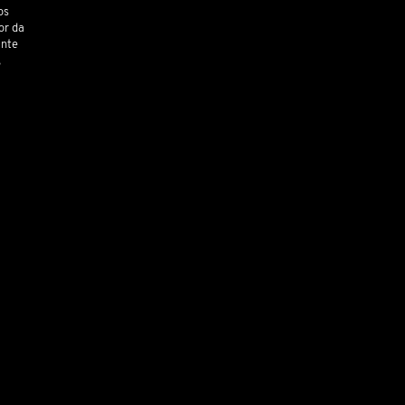
os
or da
ante
,