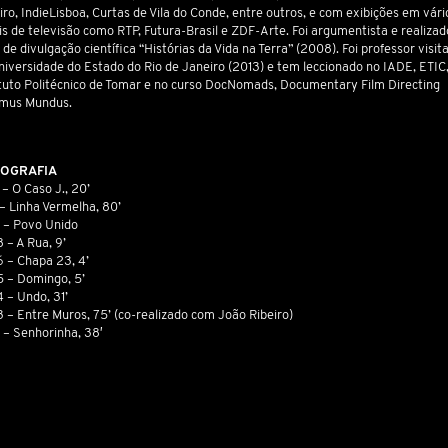
ro, IndieLisboa, Curtas de Vila do Conde, entre outros, e com exibições em vári
is de televisão como RTP, Futura-Brasil e ZDF-Arte. Foi argumentista e realizad
 de divulgação científica “Histórias da Vida na Terra” (2008). Foi professor visit
niversidade do Estado do Rio de Janeiro (2013) e tem leccionado no IADE, ETIC
ituto Politécnico de Tomar e no curso DocNomads, Documentary Film Directing
mus Mundus.
MOGRAFIA
– O Caso J., 20’
 – Linha Vermelha, 80’
 – Povo Unido
 – A Rua, 9’
 – Chapa 23, 4’
 – Domingo, 5’
 – Undo, 31’
 – Entre Muros, 75’ (co-realizado com João Ribeiro)
 – Senhorinha, 38′