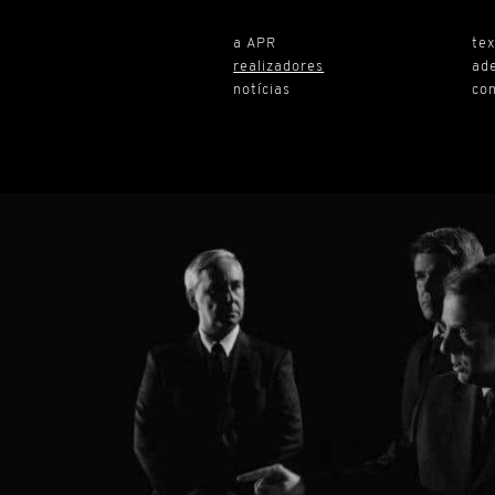
a APR
te
realizadores
ad
notícias
co