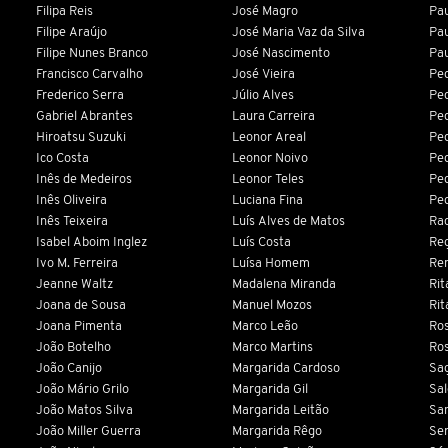
Filipa Reis
José Magro
Pau
Filipe Araújo
José Maria Vaz da Silva
Pau
Filipe Nunes Branco
José Nascimento
Pau
Francisco Carvalho
José Vieira
Ped
Frederico Serra
Júlio Alves
Ped
Gabriel Abrantes
Laura Carreira
Ped
Hiroatsu Suzuki
Leonor Areal
Pe
Ico Costa
Leonor Noivo
Ped
Inês de Medeiros
Leonor Teles
Ped
Inês Oliveira
Luciana Fina
Pe
Inês Teixeira
Luís Alves de Matos
Raq
Isabel Aboim Inglez
Luís Costa
Reg
Ivo M. Ferreira
Luísa Homem
Re
Jeanne Waltz
Madalena Miranda
Ri
Joana de Sousa
Manuel Mozos
Rit
Joana Pimenta
Marco Leão
Ros
João Botelho
Marco Martins
Ros
João Canijo
Margarida Cardoso
Sag
João Mário Grilo
Margarida Gil
Sa
João Matos Silva
Margarida Leitão
San
João Miller Guerra
Margarida Rêgo
Ser