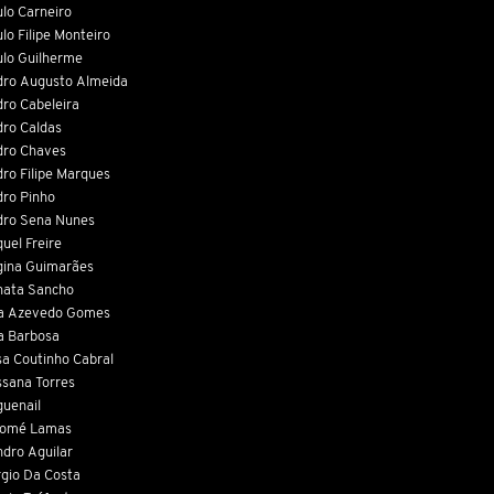
lo Carneiro
lo Filipe Monteiro
lo Guilherme
ro Augusto Almeida
ro Cabeleira
ro Caldas
dro Chaves
ro Filipe Marques
ro Pinho
dro Sena Nunes
uel Freire
ina Guimarães
nata Sancho
ta Azevedo Gomes
a Barbosa
a Coutinho Cabral
sana Torres
uenail
lomé Lamas
dro Aguilar
gio Da Costa