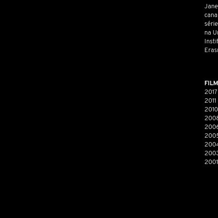
Janei
cana
série
na U
Inst
Eras
FIL
2017 
2011
2010
2008
2006
2005
2004
2003
2001