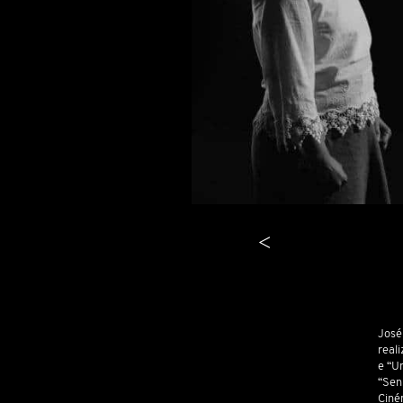
<
José 
real
e “U
“Sen
Ciném