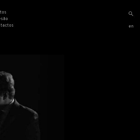
xtos
esão
ntactos
en