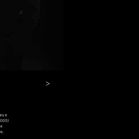
>
veu e
2005)
 e
e,