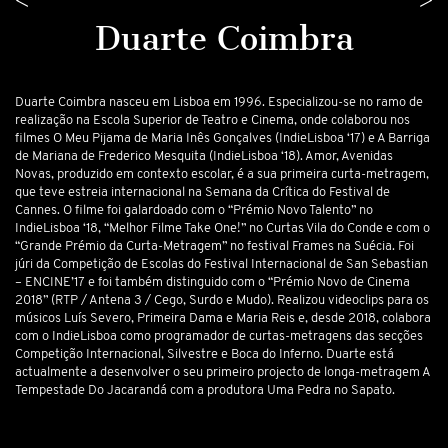
<
>
Duarte Coimbra
Duarte Coimbra nasceu em Lisboa em 1996. Especializou-se no ramo de
realização na Escola Superior de Teatro e Cinema, onde colaborou nos
filmes O Meu Pijama de Maria Inês Gonçalves (IndieLisboa ‘17) e A Barriga
de Mariana de Frederico Mesquita (IndieLisboa ‘18). Amor, Avenidas
Novas, produzido em contexto escolar, é a sua primeira curta-metragem,
que teve estreia internacional na Semana da Crítica do Festival de
Cannes. O filme foi galardoado com o “Prémio Novo Talento” no
IndieLisboa ‘18, “Melhor Filme Take One!” no Curtas Vila do Conde e com o
“Grande Prémio da Curta-Metragem” no festival Frames na Suécia. Foi
júri da Competição de Escolas do Festival Internacional de San Sebastian
– ENCINE’17 e foi também distinguido com o “Prémio Novo de Cinema
2018” (RTP / Antena 3 / Cego, Surdo e Mudo). Realizou videoclips para os
músicos Luís Severo, Primeira Dama e Maria Reis e, desde 2018, colabora
com o IndieLisboa como programador de curtas-metragens das secções
Competição Internacional, Silvestre e Boca do Inferno. Duarte está
actualmente a desenvolver o seu primeiro projecto de longa-metragem A
Tempestade Do Jacarandá com a produtora Uma Pedra no Sapato.