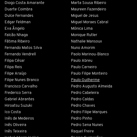
Diogo Costa Amarante
Marta Sousa Ribeiro
Duarte Coimbra
Maureen Fazendeiro
Dulce Fernandes
Miguel de Jesus
Edgar Feldman
Miguel Moraes Cabral
Eva Ângelo
Mónica Lima
Falcão Nhaga
Monique Rutler
Fátima Ribeiro
Nathalie Mansoux
Fernando Matos Silva
Nuno Amorim
Fernando Vendrell
Paolo Marinou-Blanco
Filipa César
Paulo Abreu
Filipa Reis
Paulo Carneiro
Filipe Araújo
Paulo Filipe Monteiro
Filipe Nunes Branco
Paulo Guilherme
Francisco Carvalho
Pedro Augusto Almeida
Frederico Serra
Pedro Cabeleira
Gabriel Abrantes
Pedro Caldas
Hiroatsu Suzuki
Pedro Chaves
Ico Costa
Pedro Filipe Marques
Inês de Medeiros
Pedro Pinho
Inês Oliveira
Pedro Sena Nunes
Inês Teixeira
Raquel Freire