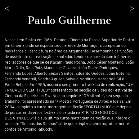
<
>
Paulo Guilherme
Nasceu em Sintra em 1966. Estudou Cinema na Escola Superior de Teatro
em Cinema onde se especializou na área de Montagem, completando
mais tarde a licenciatura na área de Argumento. Desempenha as funções
de assistente de realização e anotador, tendo colaborado com inúmeros
realizadores de que se destacam Paulo Rocha, João César Monteiro, João
Mário Grilo, Raul Ruiz, Manoel de Oliveira, João Pedro Rodrigues,
Fernando Lopes, Alberto Seixas Santos, Eduardo Guedes, João Botelho,
Fernando Vendrell, Sandro Aguilar, Solveig Nordlung, Margarida Gil e
Paulo Rebelo. Em 1985, assina o seu primeiro trabalho de realização, “UM
TRABALHO SEM TÍTULO” apresentado na secção de video do Festival de
Cinema da Figueira da Foz. No ano seguinte “O Visitante”, seu segundo
trabalho, foi apresentado na 1ª Mostra Portuguesa de Artes e Ideias. Em
2004, completa a curta-metragem de ficção “PORTALINHO” que depois
de percorrer diversos festivais é exibida na RTP. “O SENSO DOS
DESATINADOS” é a sua última curta-metragem de ficção que integra o
projecto “Sonhos dos Sonhos” série que adapta cinematograficamente
contos de Antonio Tabucchi.