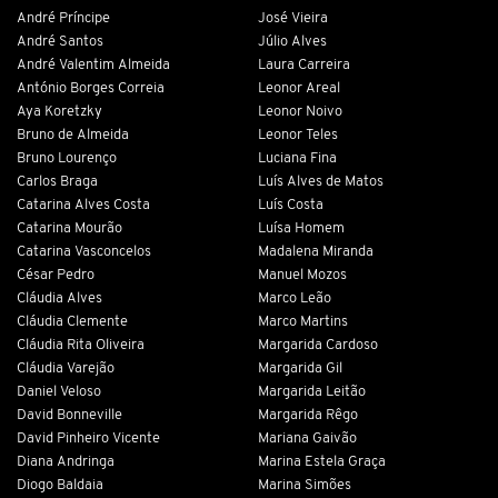
André Príncipe
José Vieira
André Santos
Júlio Alves
André Valentim Almeida
Laura Carreira
António Borges Correia
Leonor Areal
Aya Koretzky
Leonor Noivo
Bruno de Almeida
Leonor Teles
Bruno Lourenço
Luciana Fina
Carlos Braga
Luís Alves de Matos
Catarina Alves Costa
Luís Costa
Catarina Mourão
Luísa Homem
Catarina Vasconcelos
Madalena Miranda
César Pedro
Manuel Mozos
Cláudia Alves
Marco Leão
Cláudia Clemente
Marco Martins
Cláudia Rita Oliveira
Margarida Cardoso
Cláudia Varejão
Margarida Gil
Daniel Veloso
Margarida Leitão
David Bonneville
Margarida Rêgo
David Pinheiro Vicente
Mariana Gaivão
Diana Andringa
Marina Estela Graça
Diogo Baldaia
Marina Simões