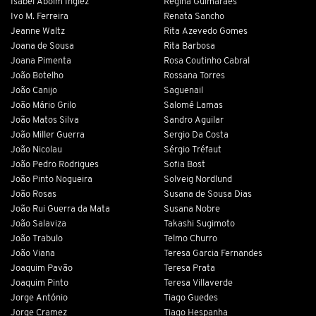
Isabel Aboim Inglez
Regina Guimarães
Ivo M. Ferreira
Renata Sancho
Jeanne Waltz
Rita Azevedo Gomes
Joana de Sousa
Rita Barbosa
Joana Pimenta
Rosa Coutinho Cabral
João Botelho
Rossana Torres
João Canijo
Saguenail
João Mário Grilo
Salomé Lamas
João Matos Silva
Sandro Aguilar
João Miller Guerra
Sergio Da Costa
João Nicolau
Sérgio Tréfaut
João Pedro Rodrigues
Sofia Bost
João Pinto Nogueira
Solveig Nordlund
João Rosas
Susana de Sousa Dias
João Rui Guerra da Mata
Susana Nobre
João Salaviza
Takashi Sugimoto
João Trabulo
Telmo Churro
João Viana
Teresa Garcia Fernandes
Joaquim Pavão
Teresa Prata
Joaquim Pinto
Teresa Villaverde
Jorge António
Tiago Guedes
Jorge Cramez
Tiago Hespanha