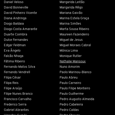
Daniel Veloso
Margarida Leitão
David Bonneville
Margarida Rêgo
David Pinheiro Vicente
Mariana Gaivão
Diana Andringa
Marina Estela Graça
Diogo Baldaia
Marina Simões
Diogo Costa Amarante
Marta Sousa Ribeiro
Duarte Coimbra
Maureen Fazendeiro
Dulce Fernandes
Miguel de Jesus
Edgar Feldman
Miguel Moraes Cabral
Eva Ângelo
Mónica Lima
Falcão Nhaga
Monique Rutler
Fátima Ribeiro
Nathalie Mansoux
Fernando Matos Silva
Nuno Amorim
Fernando Vendrell
Paolo Marinou-Blanco
Filipa César
Paulo Abreu
Filipa Reis
Paulo Carneiro
Filipe Araújo
Paulo Filipe Monteiro
Filipe Nunes Branco
Paulo Guilherme
Francisco Carvalho
Pedro Augusto Almeida
Frederico Serra
Pedro Cabeleira
Gabriel Abrantes
Pedro Caldas