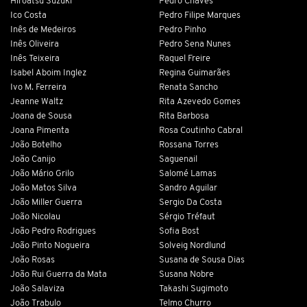
Hiroatsu Suzuki
Pedro Chaves
Ico Costa
Pedro Filipe Marques
Inês de Medeiros
Pedro Pinho
Inês Oliveira
Pedro Sena Nunes
Inês Teixeira
Raquel Freire
Isabel Aboim Inglez
Regina Guimarães
Ivo M. Ferreira
Renata Sancho
Jeanne Waltz
Rita Azevedo Gomes
Joana de Sousa
Rita Barbosa
Joana Pimenta
Rosa Coutinho Cabral
João Botelho
Rossana Torres
João Canijo
Saguenail
João Mário Grilo
Salomé Lamas
João Matos Silva
Sandro Aguilar
João Miller Guerra
Sergio Da Costa
João Nicolau
Sérgio Tréfaut
João Pedro Rodrigues
Sofia Bost
João Pinto Nogueira
Solveig Nordlund
João Rosas
Susana de Sousa Dias
João Rui Guerra da Mata
Susana Nobre
João Salaviza
Takashi Sugimoto
João Trabulo
Telmo Churro