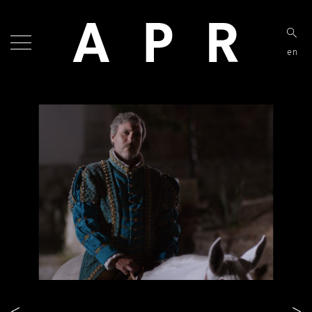
en
<
>