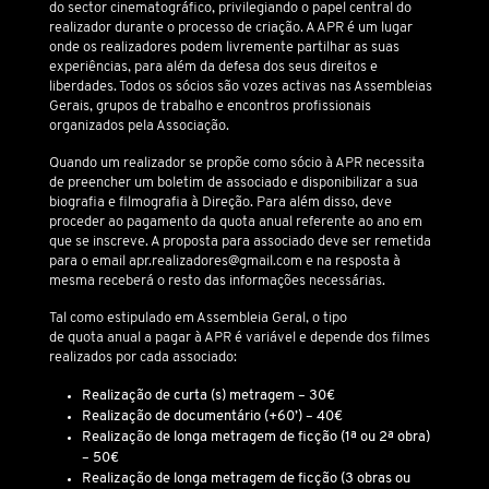
do sector cinematográfico, privilegiando o papel central do
realizador durante o processo de criação. A APR é um lugar
onde os realizadores podem livremente partilhar as suas
experiências, para além da defesa dos seus direitos e
liberdades. Todos os sócios são vozes activas nas Assembleias
Gerais, grupos de trabalho e encontros profissionais
organizados pela Associação.
Quando um realizador se propõe como sócio à APR necessita
de preencher um boletim de associado e disponibilizar a sua
biografia e filmografia à Direção. Para além disso, deve
proceder ao pagamento da quota anual referente ao ano em
que se inscreve. A proposta para associado deve ser remetida
para o email
apr.realizadores@gmail.com
e na resposta à
mesma receberá o resto das informações necessárias.
Tal como estipulado em Assembleia Geral, o tipo
de quota anual a pagar à APR é variável e depende dos filmes
realizados por cada associado:
Realização de curta (s) metragem – 30€
Realização de documentário (+60’) – 40€
Realização de longa metragem de ficção (1ª ou 2ª obra)
– 50€
Realização de longa metragem de ficção (3 obras ou