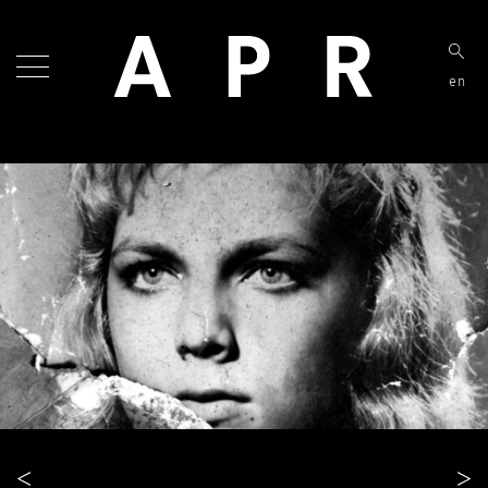
en
<
>