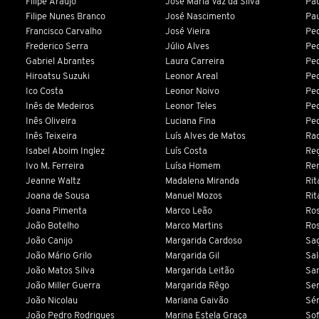
Filipe Araújo
José Maria Vaz da Silva
Pau
Filipe Nunes Branco
José Nascimento
Pau
Francisco Carvalho
José Vieira
Ped
Frederico Serra
Júlio Alves
Ped
Gabriel Abrantes
Laura Carreira
Ped
Hiroatsu Suzuki
Leonor Areal
Pe
Ico Costa
Leonor Noivo
Ped
Inês de Medeiros
Leonor Teles
Ped
Inês Oliveira
Luciana Fina
Pe
Inês Teixeira
Luís Alves de Matos
Raq
Isabel Aboim Inglez
Luís Costa
Reg
Ivo M. Ferreira
Luísa Homem
Re
Jeanne Waltz
Madalena Miranda
Ri
Joana de Sousa
Manuel Mozos
Rit
Joana Pimenta
Marco Leão
Ros
João Botelho
Marco Martins
Ros
João Canijo
Margarida Cardoso
Sag
João Mário Grilo
Margarida Gil
Sa
João Matos Silva
Margarida Leitão
San
João Miller Guerra
Margarida Rêgo
Ser
João Nicolau
Mariana Gaivão
Sér
João Pedro Rodrigues
Marina Estela Graça
Sof