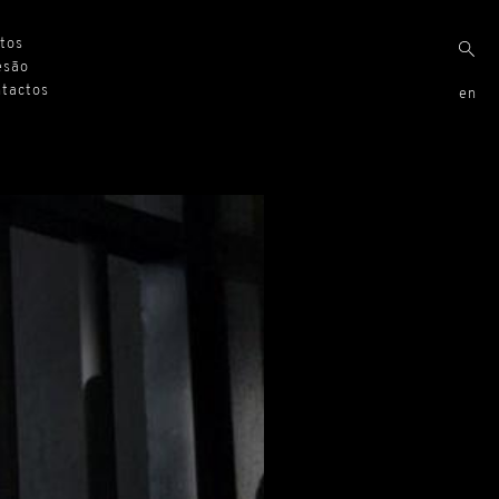
xtos
esão
ntactos
en