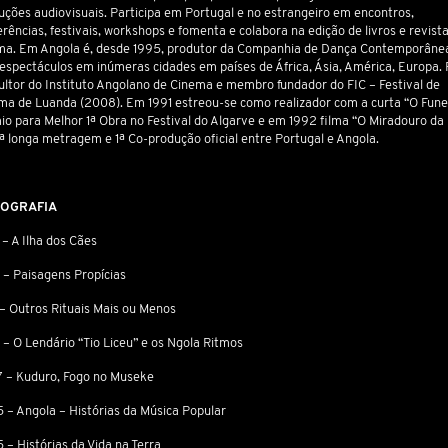
uções audiovisuais. Participa em Portugal e no estrangeiro em encontros,
rências, festivais,
workshops
e fomenta e colabora na edição de livros e revist
ma. Em Angola é, desde 1995, produtor da Companhia de Dança Contemporâne
espectáculos em inúmeras cidades em países de África, Ásia, América, Europa. 
ultor do Instituto Angolano de Cinema e membro fundador do FIC – Festival de
ma de Luanda (2008). Em 1991 estreou-se como realizador com a curta “O Funer
io para Melhor 1ª Obra no Festival do Algarve e em 1992 filma “O Miradouro da 
1ª longa metragem e 1ª Co-produção oficial entre Portugal e Angola.
MOGRAFIA
– A Ilha dos Cães
 – Paisagens Propícias
 – Outros Rituais Mais ou Menos
 – O Lendário “Tio Liceu” e os Ngola Ritmos
 – Kuduro, Fogo no Museke
 – Angola – Histórias da Música Popular
 – Histórias da Vida na Terra