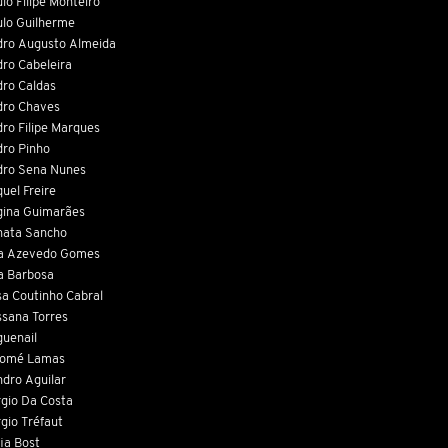
lo Filipe Monteiro
lo Guilherme
ro Augusto Almeida
ro Cabeleira
ro Caldas
dro Chaves
ro Filipe Marques
ro Pinho
dro Sena Nunes
uel Freire
ina Guimarães
nata Sancho
ta Azevedo Gomes
a Barbosa
a Coutinho Cabral
sana Torres
uenail
lomé Lamas
dro Aguilar
gio Da Costa
gio Tréfaut
ia Bost