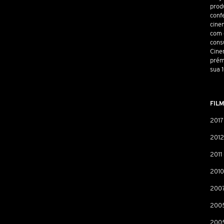
prod
confe
cine
com 
cons
Cine
prém
sua 
FIL
2017 
2012
2011
2010
2007
2005
2005