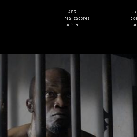
a APR
te
realizadores
ad
notícias
co