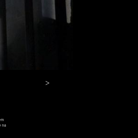
>
 em
e na