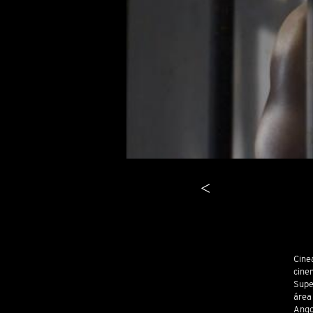
<
Cine
cine
Supe
área 
Ango