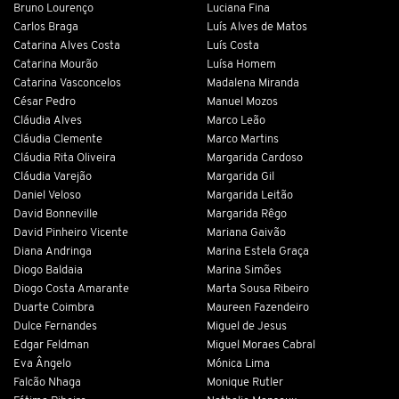
Bruno Lourenço
Luciana Fina
Carlos Braga
Luís Alves de Matos
Catarina Alves Costa
Luís Costa
Catarina Mourão
Luísa Homem
Catarina Vasconcelos
Madalena Miranda
César Pedro
Manuel Mozos
Cláudia Alves
Marco Leão
Cláudia Clemente
Marco Martins
Cláudia Rita Oliveira
Margarida Cardoso
Cláudia Varejão
Margarida Gil
Daniel Veloso
Margarida Leitão
David Bonneville
Margarida Rêgo
David Pinheiro Vicente
Mariana Gaivão
Diana Andringa
Marina Estela Graça
Diogo Baldaia
Marina Simões
Diogo Costa Amarante
Marta Sousa Ribeiro
Duarte Coimbra
Maureen Fazendeiro
Dulce Fernandes
Miguel de Jesus
Edgar Feldman
Miguel Moraes Cabral
Eva Ângelo
Mónica Lima
Falcão Nhaga
Monique Rutler