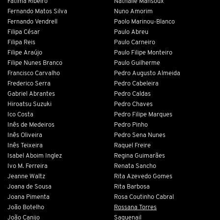
Fátima Ribeiro
Nathalie Mansoux
Fernando Matos Silva
Nuno Amorim
Fernando Vendrell
Paolo Marinou-Blanco
Filipa César
Paulo Abreu
Filipa Reis
Paulo Carneiro
Filipe Araújo
Paulo Filipe Monteiro
Filipe Nunes Branco
Paulo Guilherme
Francisco Carvalho
Pedro Augusto Almeida
Frederico Serra
Pedro Cabeleira
Gabriel Abrantes
Pedro Caldas
Hiroatsu Suzuki
Pedro Chaves
Ico Costa
Pedro Filipe Marques
Inês de Medeiros
Pedro Pinho
Inês Oliveira
Pedro Sena Nunes
Inês Teixeira
Raquel Freire
Isabel Aboim Inglez
Regina Guimarães
Ivo M. Ferreira
Renata Sancho
Jeanne Waltz
Rita Azevedo Gomes
Joana de Sousa
Rita Barbosa
Joana Pimenta
Rosa Coutinho Cabral
João Botelho
Rossana Torres
João Canijo
Saguenail