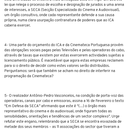
lei que relega o processo de escolha e designação de jurados a uma arena
de interesses, a SECA (Secção Especializada do Cinema e Audiovisual),
um órgão consultivo, onde cada representante defende a sua causa
própria, numa clara usurpação contranatura de poderes que ao ICA
caberia exercer.
4- Uma parte do orçamento do ICA e da Cinemateca Portuguesa provém
das obrigações sociais pagas pelas Televisões e pelas operadoras do cabo,
através de taxas que existem por estas exercerem actividades sujeitas a
licenciamento público. É inaceitável que agora estas empresas reclamem
para si o direito de decidir como estes valores serão distribuídos.
Perguntamos: será que também se acham no direito de interferir na
programação da Cinemateca?
5- O realizador António-Pedro Vasconcelos, na condição de porta-voz das
operadoras, canais por cabo e emissoras, assina a 16 de Fevereiro o texto
“Em Defesa da SECA” afirmando que este é
“(…) o órgão mais
representativo do cinema e do audiovisual, onde figuram todas as
sensibilidades, orientações e tendências de um sector complexo”.
Urge
refutar este engano, relembrando que a SECA se encontra esvaziada de
metade dos seus membros – as 11 associações do sector que tiveram a