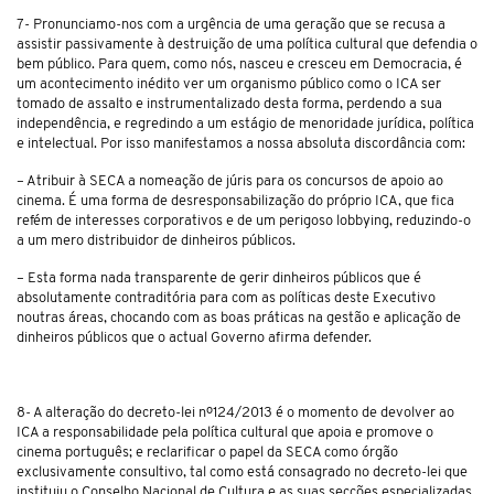
7- Pronunciamo-nos com a urgência de uma geração que se recusa a
assistir passivamente à destruição de uma política cultural que defendia o
bem público. Para quem, como nós, nasceu e cresceu em Democracia, é
um acontecimento inédito ver um organismo público como o ICA ser
tomado de assalto e instrumentalizado desta forma, perdendo a sua
independência, e regredindo a um estágio de menoridade jurídica, política
e intelectual. Por isso manifestamos a nossa absoluta discordância com:
– Atribuir à SECA a nomeação de júris para os concursos de apoio ao
cinema. É uma forma de desresponsabilização do próprio ICA, que fica
refém de interesses corporativos e de um perigoso
lobbying
, reduzindo-o
a um mero distribuidor de dinheiros públicos.
– Esta forma nada transparente de gerir dinheiros públicos que é
absolutamente contraditória para com as políticas deste Executivo
noutras áreas, chocando com as boas práticas na gestão e aplicação de
dinheiros públicos que o actual Governo afirma defender.
8- A alteração do decreto-lei nº124/2013 é o momento de devolver ao
ICA a responsabilidade pela política cultural que apoia e promove o
cinema português; e reclarificar o papel da SECA como órgão
exclusivamente consultivo, tal como está consagrado no decreto-lei que
instituiu o Conselho Nacional de Cultura e as suas secções especializadas.