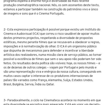
programa espelha a enorme força e diversidade da mais recente
produção cinematográfica nacional. Nós, os cem assinantes deste texto,
estamos a participar também na construção do património vivo e único
de imagens e sons que é o Cinema Português.
2- Esta expressiva participação é possível porque existiu um Instituto do
Cinema e Audiovisual (ICA) que correu o risco saudável de apoiar muitos
destes primeiros projectos, respeitando a diversidade de propostas
estéticas, mesmo perante filmes que se recusavam a obedecer a regras,
imposições e à normativização do olhar. O ICA é um organismo público
que dispunha de mecanismos para defender e incentivar a liberdade
artística dos realizadores, numa missão clara de serviço público, ao tornar
possível a existência de filmes que sem o seu apoio não poderiam ter sido
feitos. Os resultados desta política são visíveis: hoje, os nossos filmes – e
os de dezenas de outros colegas – viajam por Portugal e pelo mundo e
são uma representação viva e enérgica da nossa cultura, conseguindo em
muitos casos captar o interesse de co-produtores internacionais de
países tão variados como França, Alemanha, Suíça, Estados Unidos,
Brasil, Bulgária, Servia, Índia ou Qatar.
3- Paradoxalmente, o ciclo na Cinemateca acontece no momento em que
esta diversidade se encontra mais ameaçada. Está em vigor um decreto-