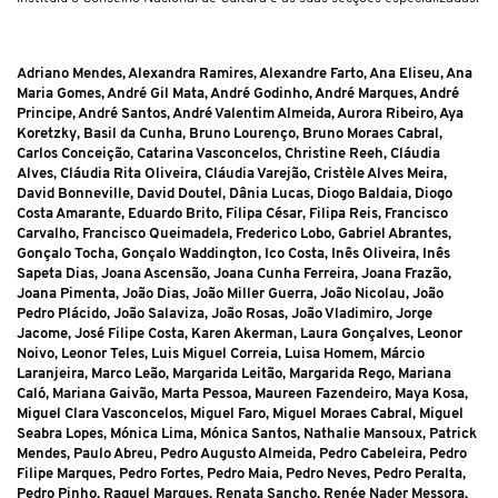
Adriano Mendes, Alexandra Ramires, Alexandre Farto, Ana Eliseu, Ana
Maria Gomes, André Gil Mata, André Godinho, André Marques, André
Principe, André Santos, André Valentim Almeida, Aurora Ribeiro, Aya
Koretzky, Basil da Cunha, Bruno Lourenço, Bruno Moraes Cabral,
Carlos Conceição, Catarina Vasconcelos, Christine Reeh, Cláudia
Alves, Cláudia Rita Oliveira, Cláudia Varejão, Cristèle Alves Meira,
David Bonneville, David Doutel, Dânia Lucas, Diogo Baldaia, Diogo
Costa Amarante, Eduardo Brito, Filipa César, Filipa Reis, Francisco
Carvalho, Francisco Queimadela, Frederico Lobo, Gabriel Abrantes,
Gonçalo Tocha, Gonçalo Waddington, Ico Costa, Inês Oliveira, Inês
Sapeta Dias, Joana Ascensão, Joana Cunha Ferreira, Joana Frazão,
Joana Pimenta, João Dias, João Miller Guerra, João Nicolau, João
Pedro Plácido, João Salaviza, João Rosas, João Vladimiro, Jorge
Jacome, José Filipe Costa, Karen Akerman, Laura Gonçalves, Leonor
Noivo, Leonor Teles, Luis Miguel Correia, Luisa Homem, Márcio
Laranjeira, Marco Leão, Margarida Leitão, Margarida Rego, Mariana
Caló, Mariana Gaivão, Marta Pessoa, Maureen Fazendeiro, Maya Kosa,
Miguel Clara Vasconcelos, Miguel Faro, Miguel Moraes Cabral, Miguel
Seabra Lopes, Mónica Lima, Mónica Santos, Nathalie Mansoux, Patrick
Mendes, Paulo Abreu, Pedro Augusto Almeida, Pedro Cabeleira, Pedro
Filipe Marques, Pedro Fortes, Pedro Maia, Pedro Neves, Pedro Peralta,
Pedro Pinho, Raquel Marques, Renata Sancho, Renée Nader Messora,