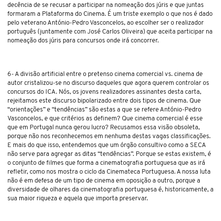
decência de se recusar a participar na nomeação dos júris e que juntas
formaram a Plataforma do Cinema. É um triste exemplo o que nos é dado
pelo veterano António-Pedro Vasconcelos, ao escolher ser o realizador
português (juntamente com José Carlos Oliveira) que aceita participar na
nomeação dos júris para concursos onde irá concorrer.
6- A divisão artificial entre o pretenso cinema comercial vs. cinema de
autor cristalizou-se no discurso daqueles que agora querem controlar os
concursos do ICA. Nós, os jovens realizadores assinantes desta carta,
rejeitamos este discurso bipolarizado entre dois tipos de cinema. Que
“orientações” e “tendências” são estas a que se refere António-Pedro
Vasconcelos, e que critérios as definem? Que cinema comercial é esse
que em Portugal nunca gerou lucro? Recusamos essa visão obsoleta,
porque não nos reconhecemos em nenhuma destas vagas classificações.
E mais do que isso, entendemos que um órgão consultivo como a SECA
não serve para agregar as ditas “tendências”. Porque se estas existem, é
o conjunto de filmes que forma a cinematografia portuguesa que as irá
refletir, como nos mostra o ciclo da Cinemateca Portuguesa. A nossa luta
não é em defesa de um tipo de cinema em oposição a outro, porque a
diversidade de olhares da cinematografia portuguesa é, historicamente, a
sua maior riqueza e aquela que importa preservar.