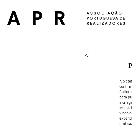
<
A plata
confirm
Cultura
para p
a criaç
Media. 
vindo d
expandi
prática.