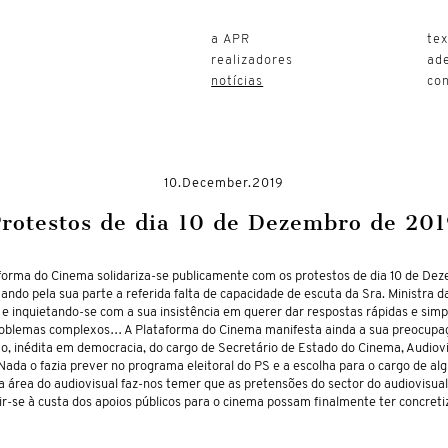
a APR
te
realizadores
ad
notícias
co
10.December.2019
Protestos de dia 10 de Dezembro de 201
forma do Cinema solidariza-se publicamente com os protestos de dia 10 de Dez
ando pela sua parte a referida falta de capacidade de escuta da Sra. Ministra d
 e inquietando-se com a sua insistência em querer dar respostas rápidas e simp
roblemas complexos… A Plataforma do Cinema manifesta ainda a sua preocupa
ão, inédita em democracia, do cargo de Secretário de Estado do Cinema, Audiovi
Nada o fazia prever no programa eleitoral do PS e a escolha para o cargo de a
a área do audiovisual faz-nos temer que as pretensões do sector do audiovisua
r-se à custa dos apoios públicos para o cinema possam finalmente ter concret