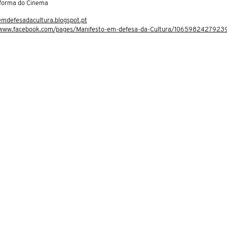
aforma do Cinema
emdefesadacultura.blogspot.pt
/www.facebook.com/pages/Manifesto-em-defesa-da-Cultura/1065982427923