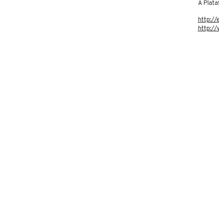
A Plat
http://
http:/