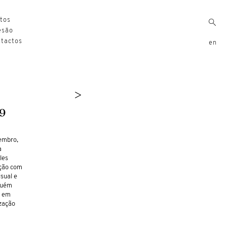
xtos
esão
ntactos
en
>
9
embro,
a
les
ção com
sual e
lguém
l em
ização