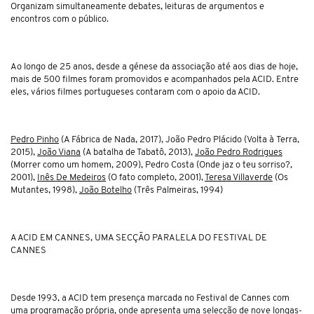
Organizam simultaneamente debates, leituras de argumentos e
encontros com o público.
Ao longo de 25 anos, desde a génese da associação até aos dias de hoje,
mais de 500 filmes foram promovidos e acompanhados pela ACID. Entre
eles, vários filmes portugueses contaram com o apoio da ACID.
Pedro Pinho
(A
Fábrica de Nada,
2017), João Pedro Plácido (Volta à
Terra,
2015),
João Viana
(A
batalha de Tabatô,
2013),
João Pedro Rodrigues
(Morrer
como um homem,
2009), Pedro Costa (Onde
jaz o teu sorriso?,
2001),
Inês De Medeiros
(O
fato completo,
2001),
Teresa Villaverde
(Os
Mutantes,
1998),
João Botelho
(
Três Palmeiras,
1994)
A ACID EM CANNES, UMA SECÇÃO PARALELA DO FESTIVAL DE
CANNES
Desde 1993, a ACID tem presença marcada no Festival de Cannes com
uma programação própria, onde apresenta uma selecção de nove longas-