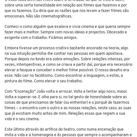
sobre uma certa honestidade em relação aos filmes que fazemos e por
que os fazemos. Eu diria que as razões que nos levam a fazer filmes são
emocionais. Não são cinematográficas.
Conheci-o como alguém que exalava e vivia cinema e que queria sempre
fazer mais e melhor. Sempre com novas ideias e projectos. Obcecado e
exigente com o trabalho. Ficámos amigos.
Embora tivesse um processo criativo bastante ancorado na teoria, algo
na sua intuição permitia-lhe confiar nas pessoas em quem apostava.
Porque depois no fundo era sobre emoções. Sobre relações intensas, por
vezes, intempestivas, e como se criava a partir daí, porque era necessário
elevar a fasquia e conceber o melhor filme possível. O nosso desafio era
esse. Não cair no facilitismo. Como encontrar a linguagem, o estilo, a
pintura do filme. Como elevar o seu trabalho.
Com “Encenação” João volta a arriscar. Volta a tentar algo novo, maior.
Volta a superar-se. E olha para si, no tal gesto de honestidade sobre as
coisas de que precisamos de falar (ou enfrentar) e o porquê de fazermos
filmes – o encontro com o outro e as nossas relações, neste caso, as suas
que já existiam muito antes de mim. Relações essas que regiam a sua
vida e o seu cinema.
Este último através do artífice do teatro, como numa encenação que
imita a vida e a homenageia e às pessoas que sempre o acompanharam e