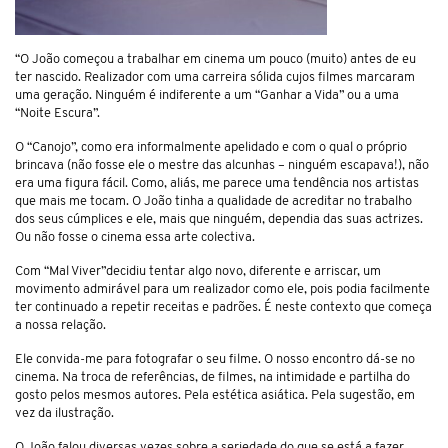
“O João começou a trabalhar em cinema um pouco (muito) antes de eu
ter nascido. Realizador com uma carreira sólida cujos filmes marcaram
uma geração. Ninguém é indiferente a um “Ganhar a Vida” ou a uma
“Noite Escura”.
O “Canojo”, como era informalmente apelidado e com o qual o próprio
brincava (não fosse ele o mestre das alcunhas – ninguém escapava!), não
era uma figura fácil. Como, aliás, me parece uma tendência nos artistas
que mais me tocam. O João tinha a qualidade de acreditar no trabalho
dos seus cúmplices e ele, mais que ninguém, dependia das suas actrizes.
Ou não fosse o cinema essa arte colectiva.
Com “Mal Viver”decidiu tentar algo novo, diferente e arriscar, um
movimento admirável para um realizador como ele, pois podia facilmente
ter continuado a repetir receitas e padrões. É neste contexto que começa
a nossa relação.
Ele convida-me para fotografar o seu filme. O nosso encontro dá-se no
cinema. Na troca de referências, de filmes, na intimidade e partilha do
gosto pelos mesmos autores. Pela estética asiática. Pela sugestão, em
vez da ilustração.
O João falou diversas vezes sobre a seriedade do que se está a fazer,